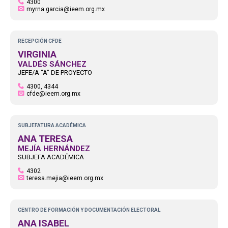
4300
myrna.garcia@ieem.org.mx
RECEPCIÓN CFDE
VIRGINIA
VALDÉS SÁNCHEZ
JEFE/A "A" DE PROYECTO
4300, 4344
cfde@ieem.org.mx
SUBJEFATURA ACADÉMICA
ANA TERESA
MEJÍA HERNÁNDEZ
SUBJEFA ACADÉMICA
4302
teresa.mejia@ieem.org.mx
CENTRO DE FORMACIÓN Y DOCUMENTACIÓN ELECTORAL
ANA ISABEL